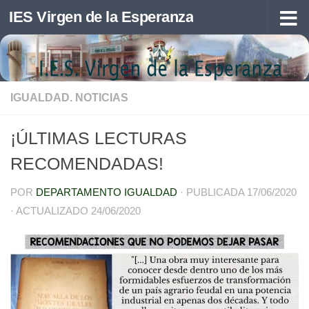
IES Virgen de la Esperanza
Saltar al contenido
IGUALDAD. NOTICIAS
¡ÚLTIMAS LECTURAS
RECOMENDADAS!
POR
DEPARTAMENTO IGUALDAD
· PUBLICADA
17/06/2020
· ACTUALIZADO
24/06/2020