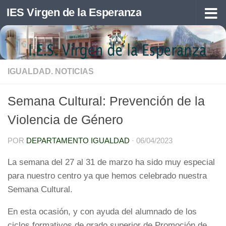
IES Virgen de la Esperanza
Saltar al contenido
IGUALDAD. NOTICIAS
Semana Cultural: Prevención de la
Violencia de Género
POR
DEPARTAMENTO IGUALDAD
·
06/04/2023
La semana del 27 al 31 de marzo ha sido muy especial
para nuestro centro ya que hemos celebrado nuestra
Semana Cultural.
En esta ocasión, y con ayuda del alumnado de los
ciclos formativos de grado superior de Promoción de