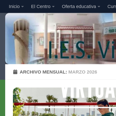
Inicio
El Centro
Oferta educativa
Cur
Saltar al contenido
ARCHIVO MENSUAL:
MARZO 2026