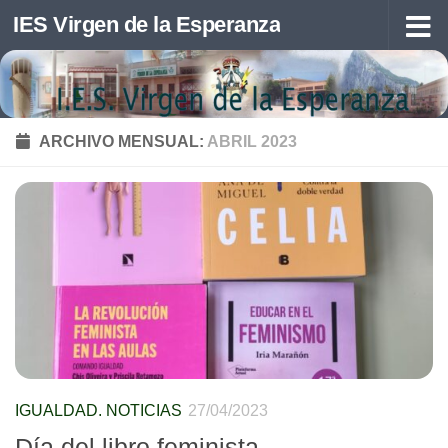
IES Virgen de la Esperanza
Saltar al contenido
ARCHIVO MENSUAL:
ABRIL 2023
IGUALDAD. NOTICIAS
27/04/2023
Día del libro feminista