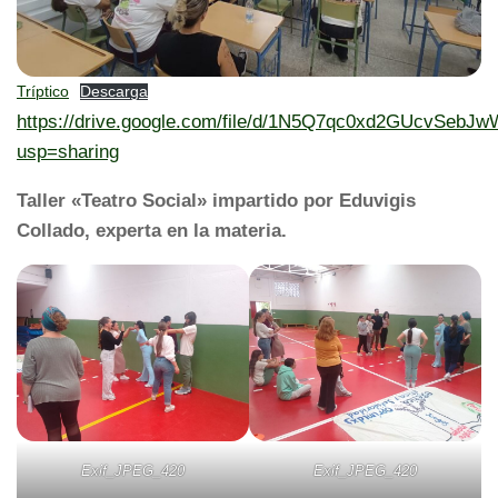
Tríptico
Descarga
https://drive.google.com/file/d/1N5Q7qc0xd2GUcvSeb
usp=sharing
Taller «Teatro Social» impartido por Eduvigis
Collado, experta en la materia.
Exif_JPEG_420
Exif_JPEG_420