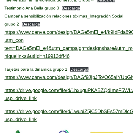
Intervención en la violencia doméstica. Grupo 4
Descarga
Testimonio Ana Bella grupo 3
Descarga
Campaña sensibilización relaciones tóximas_Integración Social
grupo 2
Descarga
https://www.canva.com/design/DAGe5mEl_e4/k9IdFda89C
utm_con
tent=DAGe5mEl_e4&utm_campaign=designshare&utm_me
niquelinks&utlId=h19913dff46
Tarjetas para la dinámica grupo 1
Descarga
https://www.canva.com/design/DAGf9JjpJTo/O65aIYUb
https://drive.google.com/file/d/1hxuguPKABZQdImeF5W
usp=drive_link
https://drive.google.com/file/d/1wuaiZ5jC5DbSEs57mDl
usp=drive_link